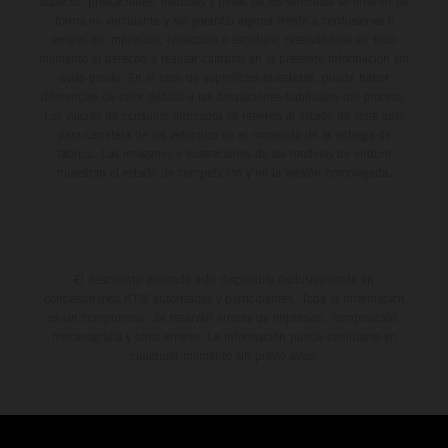
aspecto, prestaciones, medidas y pesos de los vehículos se ofrecen de
forma no vinculante y sin garantía alguna frente a confusiones o
errores de impresión, redacción o escritura; reservándose en todo
momento el derecho a realizar cambios en la presente información sin
aviso previo. En el caso de superficies revestidas, puede haber
diferencias de color debido a las desviaciones habituales del proceso.
Los valores de consumo indicados se refieren al estado de serie apto
para carretera de los vehículos en el momento de la entrega de
fábrica. Las imágenes e ilustraciones de los modelos de enduro
muestran el estado de competición y no la versión homologada.
El descuento indicado está disponible exclusivamente en
concesionarios KTM autorizados y participantes. Toda la información
es sin compromiso. Se reservan errores de impresión, composición,
mecanografía y otros errores. La información puede cambiarse en
cualquier momento sin previo aviso.