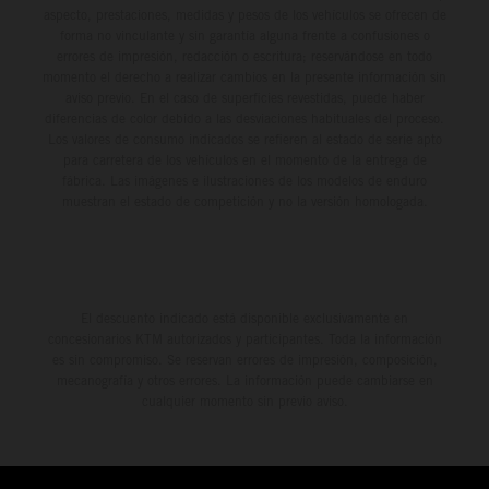
aspecto, prestaciones, medidas y pesos de los vehículos se ofrecen de
forma no vinculante y sin garantía alguna frente a confusiones o
errores de impresión, redacción o escritura; reservándose en todo
momento el derecho a realizar cambios en la presente información sin
aviso previo. En el caso de superficies revestidas, puede haber
diferencias de color debido a las desviaciones habituales del proceso.
Los valores de consumo indicados se refieren al estado de serie apto
para carretera de los vehículos en el momento de la entrega de
fábrica. Las imágenes e ilustraciones de los modelos de enduro
muestran el estado de competición y no la versión homologada.
El descuento indicado está disponible exclusivamente en
concesionarios KTM autorizados y participantes. Toda la información
es sin compromiso. Se reservan errores de impresión, composición,
mecanografía y otros errores. La información puede cambiarse en
cualquier momento sin previo aviso.