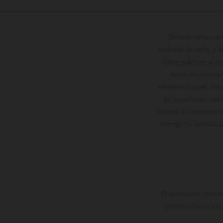
Determinadas cara
modelos de serie, y 
datos relativos al c
forma no vinculan
reservándose en todo
de superficies reve
valores de consumo in
entrega de fábrica. 
El descuento indica
información es sin