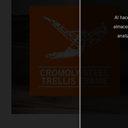
Al hac
almacen
anali