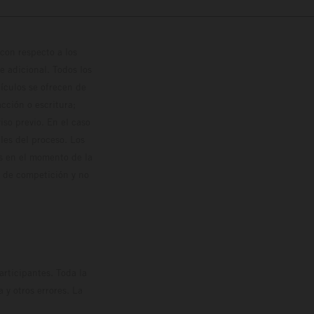
con respecto a los
 adicional. Todos los
hículos se ofrecen de
cción o escritura;
so previo. En el caso
les del proceso. Los
os en el momento de la
o de competición y no
rticipantes. Toda la
y otros errores. La