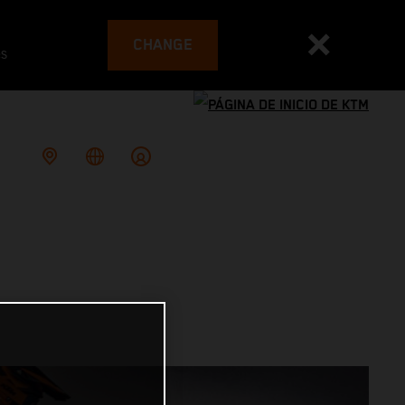
CHANGE
es