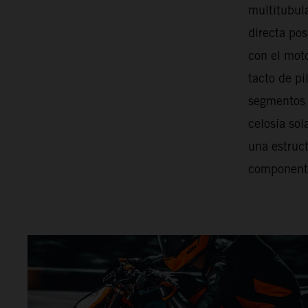
multitubul
directa pos
con el moto
tacto de p
segmentos 
celosía sol
una estruct
componente