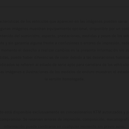
cterísticas de los vehículos que aparecen en las imágenes pueden variar 
algunas imágenes muestran equipamiento opcional, disponible por un coste
ontenido del suministro, aspecto, prestaciones, medidas y pesos de los ve
te y sin garantía alguna frente a confusiones o errores de impresión, reda
 momento el derecho a realizar cambios en la presente información sin avi
stidas, puede haber diferencias de color debido a las desviaciones habitua
dicados se refieren al estado de serie apto para carretera de los vehícul
Las imágenes e ilustraciones de los modelos de enduro muestran el estad
la versión homologada.
do está disponible exclusivamente en concesionarios KTM autorizados y pa
 compromiso. Se reservan errores de impresión, composición, mecanografía 
información puede cambiarse en cualquier momento sin previo aviso.