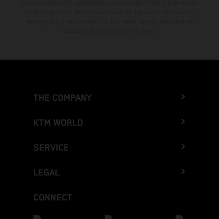
concesionarios KTM autorizados y participantes. Toda la información
es sin compromiso. Se reservan errores de impresión, composición,
mecanografía y otros errores. La información puede cambiarse en
cualquier momento sin previo aviso.
THE COMPANY
KTM WORLD
SERVICE
LEGAL
CONNECT