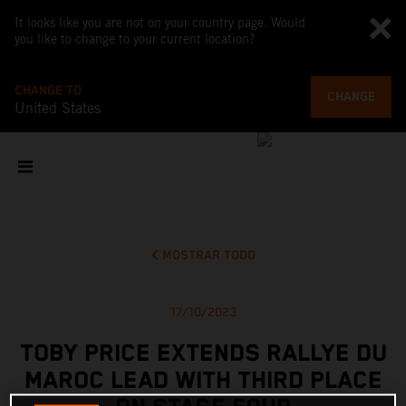
It looks like you are not on your country page. Would
you like to change to your current location?
CHANGE TO
CHANGE
United States
MOSTRAR TODO
17/10/2023
TOBY PRICE EXTENDS RALLYE DU
MAROC LEAD WITH THIRD PLACE