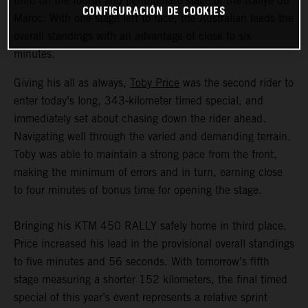
third on the fourth and penultimate stage of the Rallye du
CONFIGURACIÓN DE COOKIES
Maroc. With one stage left to race, the Australian leads the
overall standings with an advantage of close to six
minutes.
Giving his all as always,
Toby Price
was the second rider to
enter today’s long, 343-kilometer timed special, and
immediately set about chasing down the rider ahead.
Navigating well through the varied and demanding terrain,
Toby was able to maintain a strong pace from the front,
making the minimum of errors and in turn, earning close
to four minutes of bonus time for opening the stage.
Bringing his KTM 450 RALLY safely home in third place,
Price increased his lead in the provisional overall standings
to five minutes and 56 seconds. With tomorrow’s fifth
stage measuring a shorter 152 kilometers, the final timed
special of this year’s event represents a relative sprint