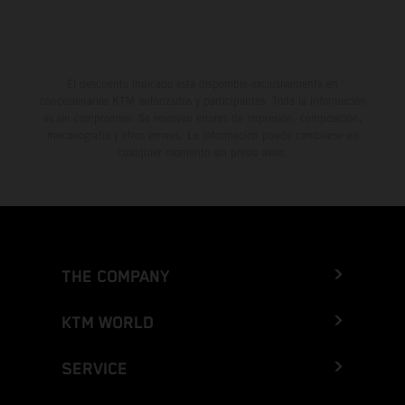
El descuento indicado está disponible exclusivamente en
concesionarios KTM autorizados y participantes. Toda la información
es sin compromiso. Se reservan errores de impresión, composición,
mecanografía y otros errores. La información puede cambiarse en
cualquier momento sin previo aviso.
THE COMPANY
KTM WORLD
SERVICE