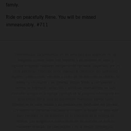
family.
Ride on peacefully Rene. You will be missed
immeasurably. #711
Determinadas características de los vehículos que aparecen en las
imágenes pueden variar con respecto a los modelos de serie, y
algunas imágenes muestran equipamiento opcional, disponible por un
coste adicional. Todos los datos relativos al contenido del suministro,
aspecto, prestaciones, medidas y pesos de los vehículos se ofrecen de
forma no vinculante y sin garantía alguna frente a confusiones o
errores de impresión, redacción o escritura; reservándose en todo
momento el derecho a realizar cambios en la presente información sin
aviso previo. En el caso de superficies revestidas, puede haber
diferencias de color debido a las desviaciones habituales del proceso.
Los valores de consumo indicados se refieren al estado de serie apto
para carretera de los vehículos en el momento de la entrega de
fábrica. Las imágenes e ilustraciones de los modelos de enduro
muestran el estado de competición y no la versión homologada.