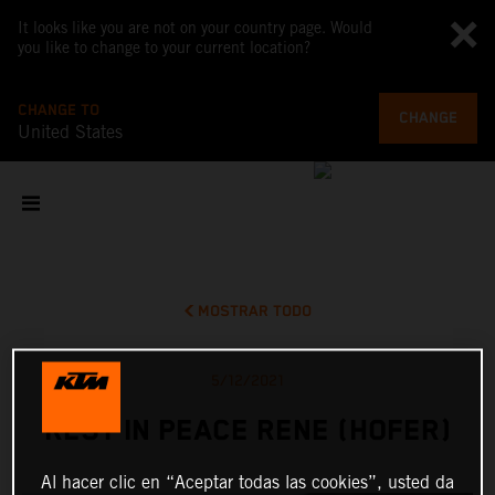
It looks like you are not on your country page. Would
you like to change to your current location?
CHANGE TO
CHANGE
United States
MOSTRAR TODO
5/12/2021
REST IN PEACE RENE (HOFER)
Al hacer clic en “Aceptar todas las cookies”, usted da