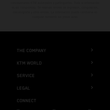
concesionarios KTM autorizados y participantes. Toda la información
es sin compromiso. Se reservan errores de impresión, composición,
mecanografía y otros errores. La información puede cambiarse en
cualquier momento sin previo aviso.
THE COMPANY
KTM WORLD
SERVICE
LEGAL
CONNECT