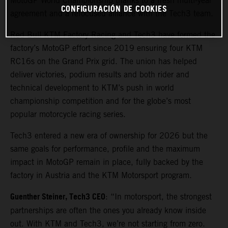
MotoGP World Championship thanks to a fresh multi-year
CONFIGURACIÓN DE COOKIES
agreement and a refocused alliance with the Tech3 team.
Red Bull KTM Factory Racing and Tech3 have formed the
factory’s MotoGP effort since 2019 ensuring four KTM
RC16s on the Grand Prix grid. The union has helped
deliver victories, podium results and both rider and
technical development to KTM’s push in world
championship competition and for the globe’s most
popular motorcycle racing series.
Tech3 entered a new era of ownership for 2026 but the
same goals for performance, profile and the maximum
impact in MotoGP remain in place, fully backed by the
factory in Austria and the KTM Motorsport program.
Guenther Steiner, Tech3 CEO
: “In motorsport, the strongest
partnerships are often the ones you already know inside
out. With KTM and Tech3, we’re not starting from zero.