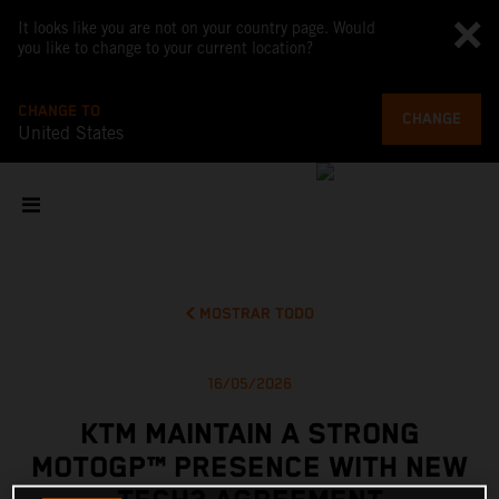
It looks like you are not on your country page. Would
you like to change to your current location?
CHANGE TO
CHANGE
United States
MOSTRAR TODO
16/05/2026
KTM MAINTAIN A STRONG
MOTOGP™ PRESENCE WITH NEW