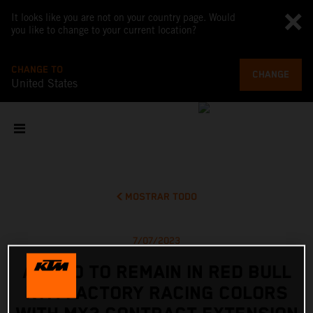
It looks like you are not on your country page. Would
you like to change to your current location?
CHANGE TO
CHANGE
United States
MOSTRAR TODO
7/07/2023
ADAMO TO REMAIN IN RED BULL
KTM FACTORY RACING COLORS