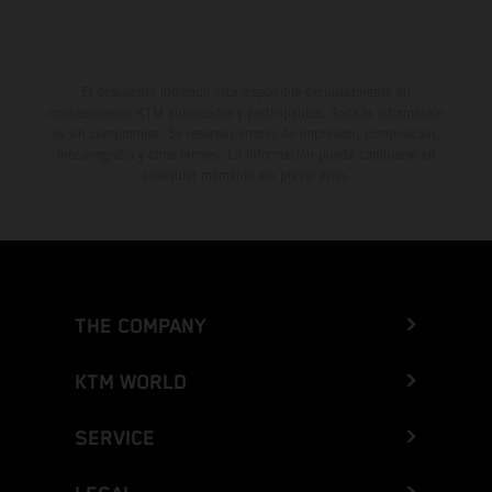
El descuento indicado está disponible exclusivamente en
concesionarios KTM autorizados y participantes. Toda la información
es sin compromiso. Se reservan errores de impresión, composición,
mecanografía y otros errores. La información puede cambiarse en
cualquier momento sin previo aviso.
THE COMPANY
KTM WORLD
SERVICE