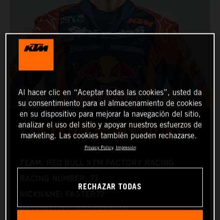
Al hacer clic en “Aceptar todas las cookies”, usted da
su consentimiento para el almacenamiento de cookies
en su dispositivo para mejorar la navegación del sitio,
analizar el uso del sitio y apoyar nuestros esfuerzos de
LUCIANO BENAVIDES
marketing. Las cookies también pueden rechazarse.
Privacy Policy
Impresión
TEAM: RED BULL KTM FACTORY RACING
RACING NUMBER: 77
RECHAZAR TODAS
NICKNAME: FASTER77
NATIONALITY: ARGENTINIAN