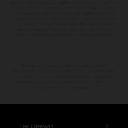
momento el derecho a realizar cambios en la presente información sin
aviso previo. En el caso de superficies revestidas, puede haber
diferencias de color debido a las desviaciones habituales del proceso.
Los valores de consumo indicados se refieren al estado de serie apto
para carretera de los vehículos en el momento de la entrega de
fábrica. Las imágenes e ilustraciones de los modelos de enduro
muestran el estado de competición y no la versión homologada.
El descuento indicado está disponible exclusivamente en
concesionarios KTM autorizados y participantes. Toda la información
es sin compromiso. Se reservan errores de impresión, composición,
mecanografía y otros errores. La información puede cambiarse en
cualquier momento sin previo aviso.
THE COMPANY