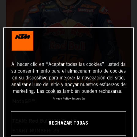
Al hacer clic en “Aceptar todas las cookies”, usted da
su consentimiento para el almacenamiento de cookies
en su dispositivo para mejorar la navegación del sitio,
ENEA BASTIANINI
analizar el uso del sitio y apoyar nuestros esfuerzos de
marketing. Las cookies también pueden rechazarse.
Privacy Policy
Impresión
MotoGP™
TEAM: Red Bull KTM Tech3
RECHAZAR TODAS
START NUMBER: 23