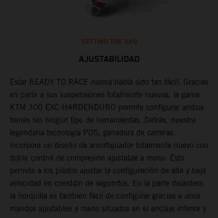
SETTING THE SAG
AJUSTABILIDAD
os
Estar READY TO RACE nunca había sido tan fácil. Gracias
D
en parte a sus suspensiones totalmente nuevas, la gama
d
KTM 300 EXC HARDENDURO permite configurar ambos
a
s
trenes sin ningún tipo de herramientas. Detrás, nuestra
d
legendaria tecnología PDS, ganadora de carreras,
U
incorpora un diseño de amortiguador totalmente nuevo con
l
doble control de compresión ajustable a mano. Esto
s
permite a los pilotos ajustar la configuración de alta y baja
T
velocidad en cuestión de segundos. En la parte delantera,
p
la horquilla es también fácil de configurar gracias a unos
f
mandos ajustables a mano situados en el anclaje inferior y
f