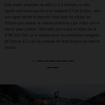
Este nuevo propulsor de 300 cc y 2 tiempos no sólo
O
s
aporta una nueva opción a la categoría E3 de Enduro, sino
d
que sigue siendo la elección ideal para los pilotos de
d
Enduro que desean la máxima potencia y par motor con el
u
menor peso posible. Otra razón por la que el motor de la
d
KTM 300 EXC es la referencia en la competitiva categoría
d
de Enduro E3 y en las carreras de Hard Enduro de todo el
t
mundo.
a
p
d
d