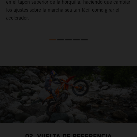
en el tapón superior de la horquilla, haciendo que cambiar
p
los ajustes sobre la marcha sea tan fácil como girar el
acelerador.
02. VUELTA DE REFERENCIA