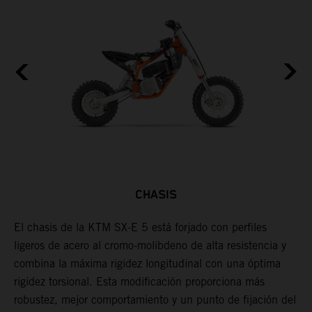
CHASIS
El chasis de la KTM SX-E 5 está forjado con perfiles
L
ligeros de acero al cromo-molibdeno de alta resistencia y
l
s,
combina la máxima rigidez longitudinal con una óptima
p
s
rigidez torsional. Esta modificación proporciona más
c
robustez, mejor comportamiento y un punto de fijación del
u