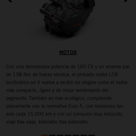
MOTOR
Con una demoledora potencia de 160 CV y un enorme par
A
de 138 Nm de fuerza sísmica, el probado motor LC8
A
na
bicilíndrico en V vuelve a recibir los elogios como el motor
t
más compacto, ligero y de mejor rendimiento del
t
segmento. También es más ecológico, cumpliendo
o
plenamente con la normativa Euro 5, con revisiones tan
r
solo cada 15.000 km y con un consumo muy reducido,
r
viaje tras viaje, kilómetro tras kilómetro.
d
e