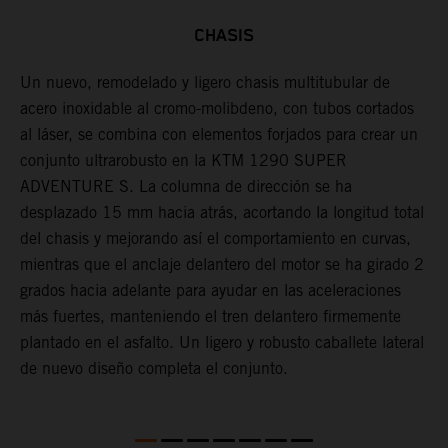
CHASIS
Un nuevo, remodelado y ligero chasis multitubular de
A
acero inoxidable al cromo-molibdeno, con tubos cortados
c
al láser, se combina con elementos forjados para crear un
f
conjunto ultrarobusto en la KTM 1290 SUPER
m
ADVENTURE S. La columna de dirección se ha
p
desplazado 15 mm hacia atrás, acortando la longitud total
c
del chasis y mejorando así el comportamiento en curvas,
mientras que el anclaje delantero del motor se ha girado 2
grados hacia adelante para ayudar en las aceleraciones
más fuertes, manteniendo el tren delantero firmemente
plantado en el asfalto. Un ligero y robusto caballete lateral
de nuevo diseño completa el conjunto.