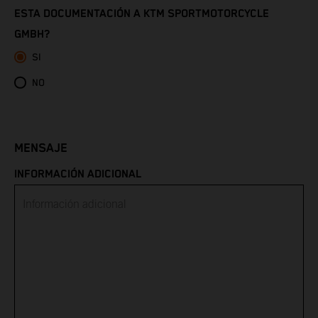
ESTA DOCUMENTACIÓN A KTM SPORTMOTORCYCLE
GMBH?
Eritrea
SI
Estonia
NO
Eswatini
Ethiopia
MENSAJE
INFORMACIÓN ADICIONAL
Falkland Islands
Faroe Islands
Fiji
Finland