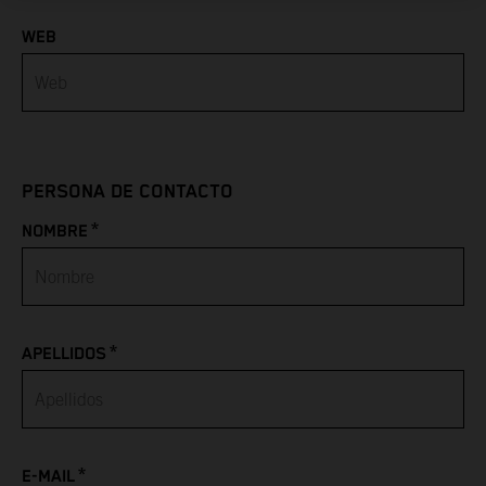
WEB
Azerbaijan
Bahamas
Bahrain
PERSONA DE CONTACTO
Bangladesh
*
NOMBRE
Barbados
Belarus
*
APELLIDOS
Belgium
Belize
*
Benin
E-MAIL