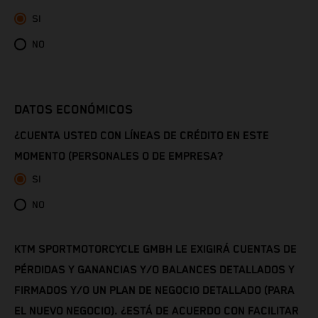
SI
Côte d’Ivoire
NO
Denmark
Djibouti
DATOS ECONÓMICOS
¿CUENTA USTED CON LÍNEAS DE CRÉDITO EN ESTE
Dominica
MOMENTO (PERSONALES O DE EMPRESA?
Dominican Republic
SI
NO
Ecuador
Egypt
KTM SPORTMOTORCYCLE GMBH LE EXIGIRÁ CUENTAS DE
PÉRDIDAS Y GANANCIAS Y/O BALANCES DETALLADOS Y
El Salvador
FIRMADOS Y/O UN PLAN DE NEGOCIO DETALLADO (PARA
EL NUEVO NEGOCIO). ¿ESTÁ DE ACUERDO CON FACILITAR
Equatorial Guinea