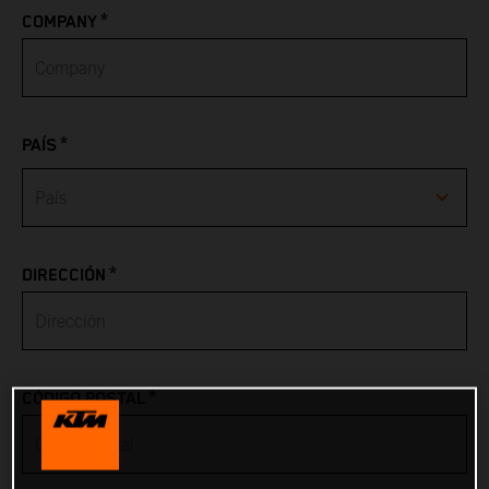
*
COMPANY
*
PAÍS
Afghanistan
*
DIRECCIÓN
Albania
Algeria
*
CÓDIGO POSTAL
American Samoa
Andorra