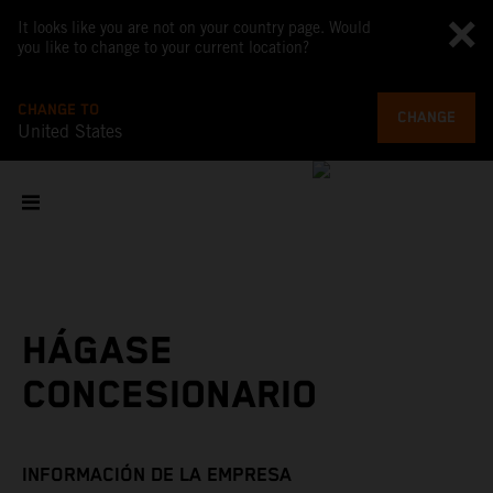
It looks like you are not on your country page. Would
you like to change to your current location?
CHANGE TO
CHANGE
United States
HÁGASE
CONCESIONARIO
INFORMACIÓN DE LA EMPRESA