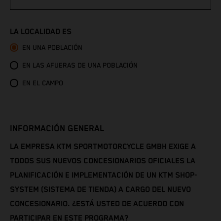
Congo - Brazzaville
LA LOCALIDAD ES
Congo - Kinshasa
EN UNA POBLACIÓN
EN LAS AFUERAS DE UNA POBLACIÓN
Cook Islands
EN EL CAMPO
Costa Rica
Croatia
INFORMACIÓN GENERAL
Cuba
LA EMPRESA KTM SPORTMOTORCYCLE GMBH EXIGE A
TODOS SUS NUEVOS CONCESIONARIOS OFICIALES LA
Curaçao
PLANIFICACIÓN E IMPLEMENTACIÓN DE UN KTM SHOP-
SYSTEM (SISTEMA DE TIENDA) A CARGO DEL NUEVO
Cyprus
CONCESIONARIO. ¿ESTÁ USTED DE ACUERDO CON
PARTICIPAR EN ESTE PROGRAMA?
Czechia