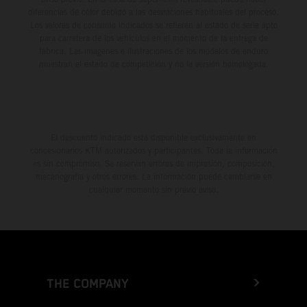
Gibraltar
diferencias de color debido a las desviaciones habituales del proceso.
Los valores de consumo indicados se refieren al estado de serie apto
Greece
para carretera de los vehículos en el momento de la entrega de
fábrica. Las imágenes e ilustraciones de los modelos de enduro
muestran el estado de competición y no la versión homologada.
Greenland
Grenada
El descuento indicado está disponible exclusivamente en
Guadeloupe
concesionarios KTM autorizados y participantes. Toda la información
es sin compromiso. Se reservan errores de impresión, composición,
Guam
mecanografía y otros errores. La información puede cambiarse en
cualquier momento sin previo aviso.
Guatemala
Guernsey
Guinea
THE COMPANY