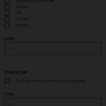
Husqvarna Motorcycles
Suzuki
Cayman Islands
TM
Triumph
Central African Republic
Yamaha
Chad
OTRO
Chile
China
Christmas Island
POBLACIÓN
Igual que en la información de la empresa
Cocos (Keeling) Islands
Colombia
OTRO
Comoros