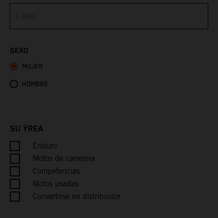
Bermuda
Bhutan
SEXO
MUJER
Bolivia
HOMBRE
Bosnia & Herzegovina
Botswana
SU ÝREA
Bouvet Island
Enduro
Motos de carretera
Brazil
Competencias
Motos usadas
British Indian Ocean Territory
Convertirse en distribuidor
British Virgin Islands