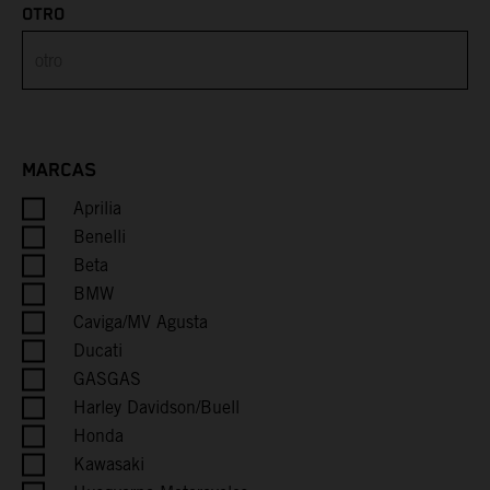
OTRO
Brunei
Bulgaria
Burkina Faso
MARCAS
Aprilia
Burundi
Benelli
Cambodia
Beta
BMW
Cameroon
Caviga/MV Agusta
Ducati
Canada
GASGAS
Harley Davidson/Buell
Cape Verde
Honda
Kawasaki
Caribbean Netherlands