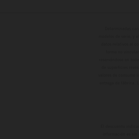
Determinadas cara
modelos de serie, y 
datos relativos al c
forma no vinculan
reservándose en todo
de superficies reve
valores de consumo in
entrega de fábrica. 
El descuento indica
información es sin