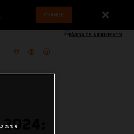
CHANGE
es
 2024:
o para el