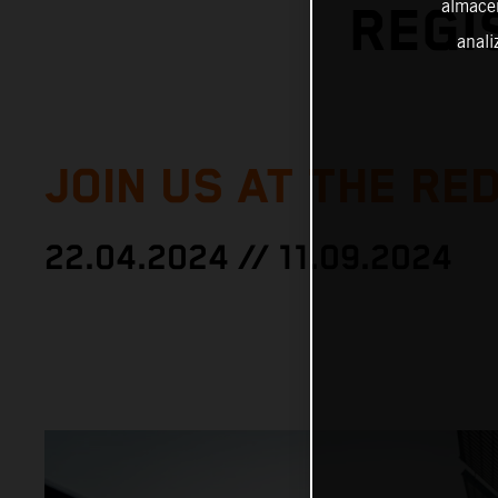
almacen
REGI
anali
JOIN US AT THE RED
22.04.2024 // 11.09.2024