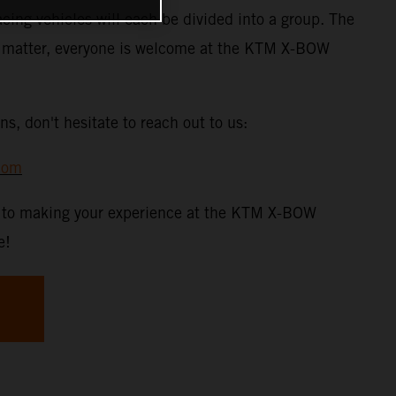
acing vehicles will each be divided into a group. The
t matter, everyone is welcome at the KTM X-BOW
ns, don't hesitate to reach out to us:
com
d to making your experience at the KTM X-BOW
e!