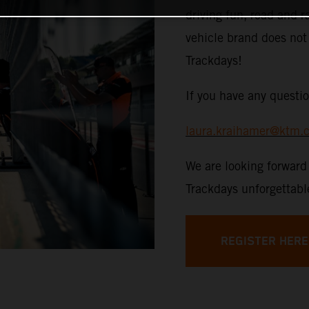
driving fun, road and r
vehicle brand does no
Trackdays!
If you have any questio
laura.kraihamer@ktm.
We are looking forwar
Trackdays unforgettabl
REGISTER HERE