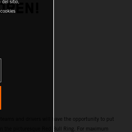
del sitio,
OPEN!
 cookies
teams and drivers will have the opportunity to put
st on the picturesque Red Bull Ring. For maximum