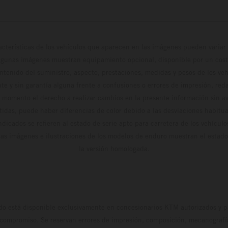
cterísticas de los vehículos que aparecen en las imágenes pueden variar 
algunas imágenes muestran equipamiento opcional, disponible por un coste
ontenido del suministro, aspecto, prestaciones, medidas y pesos de los ve
te y sin garantía alguna frente a confusiones o errores de impresión, reda
 momento el derecho a realizar cambios en la presente información sin avi
stidas, puede haber diferencias de color debido a las desviaciones habitua
dicados se refieren al estado de serie apto para carretera de los vehícul
Las imágenes e ilustraciones de los modelos de enduro muestran el estad
la versión homologada.
do está disponible exclusivamente en concesionarios KTM autorizados y pa
 compromiso. Se reservan errores de impresión, composición, mecanografía 