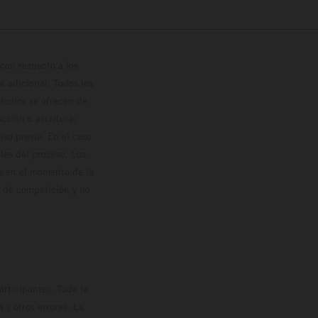
con respecto a los
 adicional. Todos los
hículos se ofrecen de
cción o escritura;
so previo. En el caso
les del proceso. Los
os en el momento de la
o de competición y no
rticipantes. Toda la
y otros errores. La