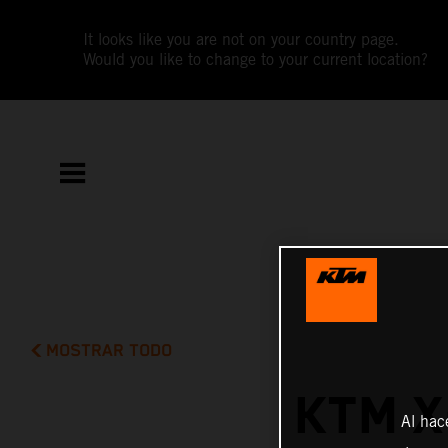
It looks like you are not on your country page.
Would you like to change to your current location?
MOSTRAR TODO
KTM X
Al hac