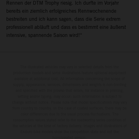
Rennen der DTM Trophy riesig. Ich durfte im Vorjahr
bereits ein ziemlich erfolgreiches Rennwochenende
bestreiten und ich kann sagen, dass die Serie extrem
professionell abläuft und dass es bestimmt eine äußerst
intensive, spannende Saison wird!“
The illustrated vehicles may vary in selected details from the
production models and some illustrations feature optional equipment
available at additional cost. All information concerning the scope of
supply, appearance, services, dimensions and weights is non-binding
and specified with the proviso that errors, for instance in printing,
setting and/or typing, may occur; such information is subject to
change without notice. Please note that model specifications may vary
from country to country. In the case of coated surfaces, there may be
color differences due to the usual process fluctuations. The
consumption values stated refer to the roadworthy series condition of
the vehicles at the time of factory delivery. Images and illustrations of
Enduro bike models show the competition state and not the
homologated version.