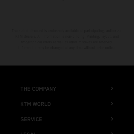
The stated discount is exclusively available at participating, authorized
KTM dealers. All information is non-binding. Printing, layout, and
typographical errors as well as other mistakes are reserved.
Information may be changed at any time without prior notice.
THE COMPANY
KTM WORLD
SERVICE