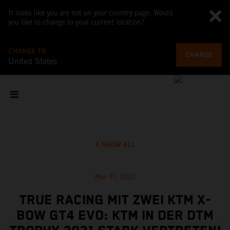
It looks like you are not on your country page. Would
you like to change to your current location?
CHANGE TO
CHANGE
United States
SHOW ALL
Mar 17, 2021
TRUE RACING MIT ZWEI KTM X-
BOW GT4 EVO: KTM IN DER DTM