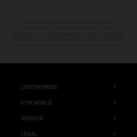
La remise indiquée est exclusivement disponible chez les
concessionnaires KTM participants et autorisés. Toutes les
informations sont fournies sans engagement. Les erreurs d'impression,
de composition, de frappe ainsi que les autres erreurs sont réservées.
Les informations peuvent être modifiées à tout moment sans préavis.
L’ENTREPRISE
KTM WORLD
SERVICE
LEGAL