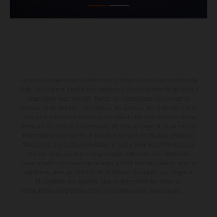
Le détail des véhicules illustrés peut différer de celui des modèles de
série, et certaines illustrations présentent des équipements optionnels
disponibles avec surcoût. Toutes les informations concernant le
contenu de la livraison, l'apparence, les services, les dimensions et le
poids sont non-contractuelles et fournies à titre indicatif sous réserve
d'erreurs, de défauts d'impression, de mise en page et de saisie; ces
informations sont sujettes à modification sans notification préalable.
Dans le cas des surfaces revêtues, il peut y avoir des différences de
couleur dues aux écarts de processus habituels. Les valeurs de
consommation indiquées se réfèrent à l'état des véhicules en état de
marche en série au moment de la livraison en usine. Les images et
illustrations des modèles Enduro présentent les motos en
configuration compétition et non en configuration homologuée.