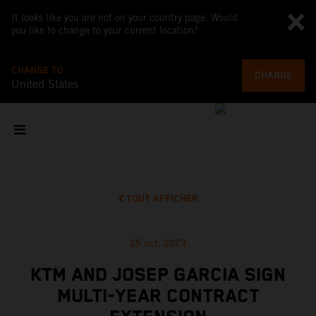
It looks like you are not on your country page. Would
you like to change to your current location?
CHANGE TO
CHANGE
United States
TOUT AFFICHER
25 oct. 2023
KTM AND JOSEP GARCIA SIGN
MULTI-YEAR CONTRACT