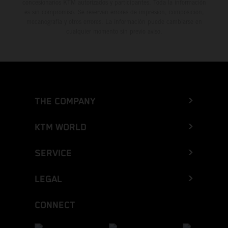
concesionarios KTM autorizados y participantes. Toda la información
es sin compromiso. Se reservan errores de impresión, composición,
mecanografía y otros errores. La información puede cambiarse en
cualquier momento sin previo aviso.
THE COMPANY
KTM WORLD
SERVICE
LEGAL
CONNECT