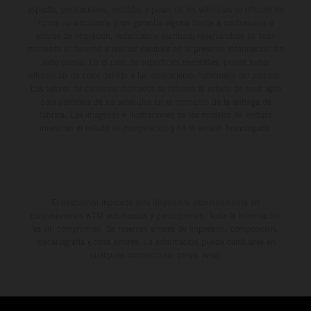
aspecto, prestaciones, medidas y pesos de los vehículos se ofrecen de
forma no vinculante y sin garantía alguna frente a confusiones o
errores de impresión, redacción o escritura; reservándose en todo
momento el derecho a realizar cambios en la presente información sin
aviso previo. En el caso de superficies revestidas, puede haber
diferencias de color debido a las desviaciones habituales del proceso.
Los valores de consumo indicados se refieren al estado de serie apto
para carretera de los vehículos en el momento de la entrega de
fábrica. Las imágenes e ilustraciones de los modelos de enduro
muestran el estado de competición y no la versión homologada.
El descuento indicado está disponible exclusivamente en
concesionarios KTM autorizados y participantes. Toda la información
es sin compromiso. Se reservan errores de impresión, composición,
mecanografía y otros errores. La información puede cambiarse en
cualquier momento sin previo aviso.