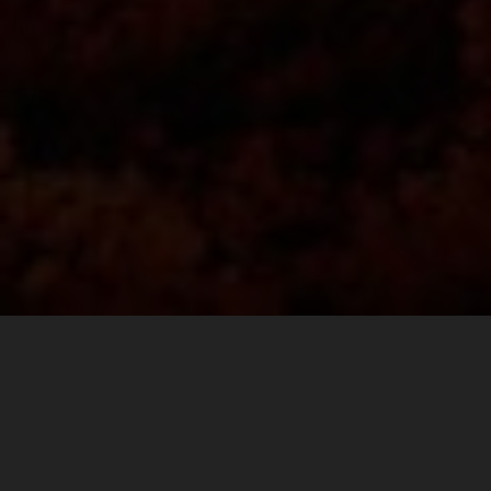
Finding the perfect balance between comfort and
durability goes a long way on race day. For the fast pace
walk to the ultimate spectator corner at Mugello, or the
long hike to Carl’s Dinner, to a VIP pit walk, or the after
party, KTM POWERWEAR REPLICA TEAM SHOES are