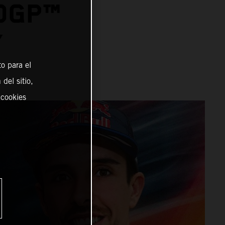
OGP™
Y
o para el
del sitio,
 cookies