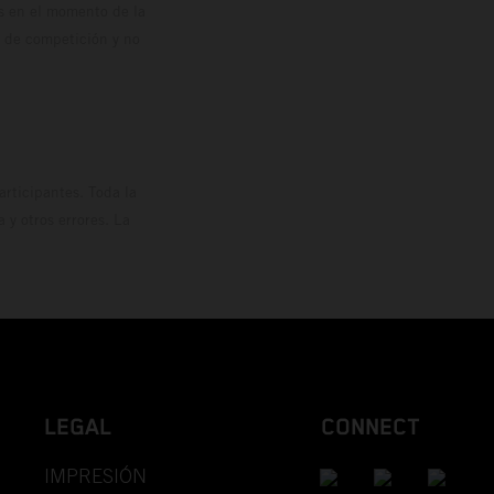
os en el momento de la
o de competición y no
rticipantes. Toda la
y otros errores. La
LEGAL
CONNECT
IMPRESIÓN