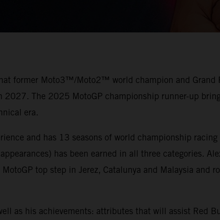
 that former Moto3™/Moto2™ world champion and Grand Prix
rom 2027. The 2025 MotoGP championship runner-up brings 
nical era.
erience and has 13 seasons of world championship racing 
 appearances) has been earned in all three categories. Al
otoGP top step in Jerez, Catalunya and Malaysia and ros
ell as his achievements: attributes that will assist Red 