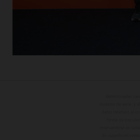
Determinadas cara
modelos de serie, y 
datos relativos al c
forma no vinculan
reservándose en todo
de superficies reve