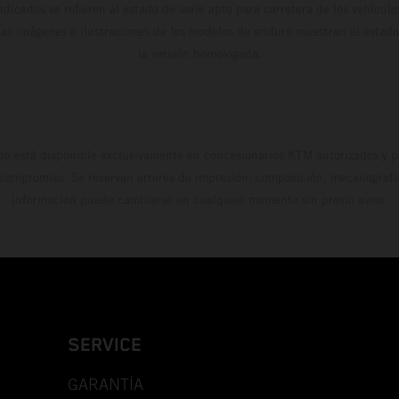
dicados se refieren al estado de serie apto para carretera de los vehícul
Las imágenes e ilustraciones de los modelos de enduro muestran el estad
la versión homologada.
do está disponible exclusivamente en concesionarios KTM autorizados y pa
 compromiso. Se reservan errores de impresión, composición, mecanografía 
información puede cambiarse en cualquier momento sin previo aviso.
SERVICE
GARANTÍA