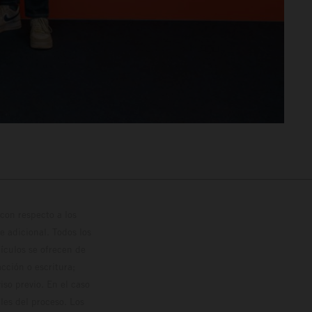
con respecto a los
 adicional. Todos los
hículos se ofrecen de
cción o escritura;
so previo. En el caso
les del proceso. Los