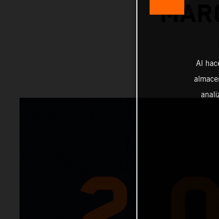
MAR
Al hac
almacen
anali