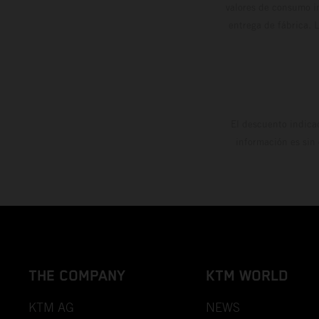
valores de consumo in
entrega de fábrica. 
El descuento indica
información es sin
THE COMPANY
KTM WORLD
KTM AG
NEWS