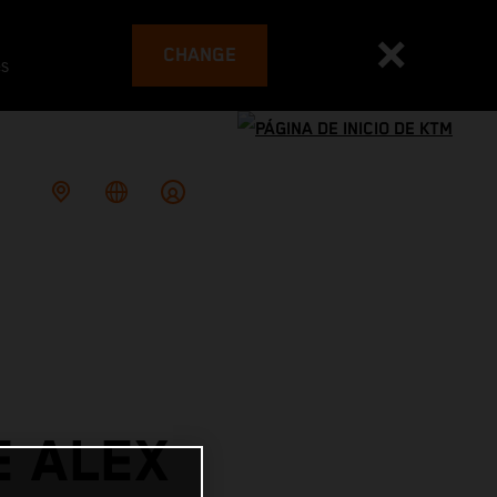
CHANGE
es
E ALEX