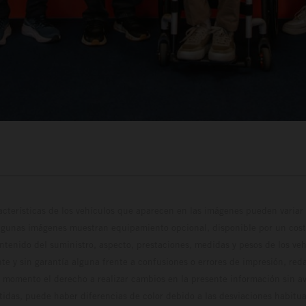
cterísticas de los vehículos que aparecen en las imágenes pueden variar 
algunas imágenes muestran equipamiento opcional, disponible por un coste
ontenido del suministro, aspecto, prestaciones, medidas y pesos de los ve
te y sin garantía alguna frente a confusiones o errores de impresión, reda
 momento el derecho a realizar cambios en la presente información sin avi
stidas, puede haber diferencias de color debido a las desviaciones habitua