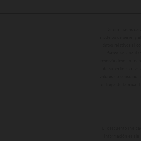
Determinadas cara
modelos de serie, y 
datos relativos al c
forma no vinculan
reservándose en todo
de superficies reve
valores de consumo in
entrega de fábrica. 
El descuento indica
información es sin