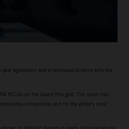
-year agreement and a refocused alliance with the
TM RC16s on the Grand Prix grid. The union has
ampionship competition and for the globe’s most
 impact in MotoGP remain in place, fully backed by