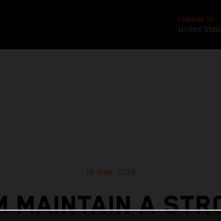
CHANGE TO
United Stat
16 may. 2026
M MAINTAIN A STR