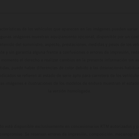
cterísticas de los vehículos que aparecen en las imágenes pueden variar 
algunas imágenes muestran equipamiento opcional, disponible por un coste
ontenido del suministro, aspecto, prestaciones, medidas y pesos de los ve
te y sin garantía alguna frente a confusiones o errores de impresión, reda
 momento el derecho a realizar cambios en la presente información sin avi
stidas, puede haber diferencias de color debido a las desviaciones habitua
dicados se refieren al estado de serie apto para carretera de los vehícul
Las imágenes e ilustraciones de los modelos de enduro muestran el estad
la versión homologada.
do está disponible exclusivamente en concesionarios KTM autorizados y pa
 compromiso. Se reservan errores de impresión, composición, mecanografía 