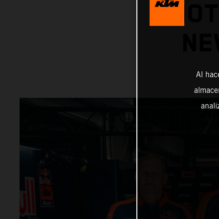
MOT
NE
Al hac
almacen
anali