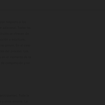
con respecto a los
 adicional. Todos los
hículos se ofrecen de
cción o escritura;
so previo. En el caso
les del proceso. Los
os en el momento de la
o de competición y no
rticipantes. Toda la
y otros errores. La