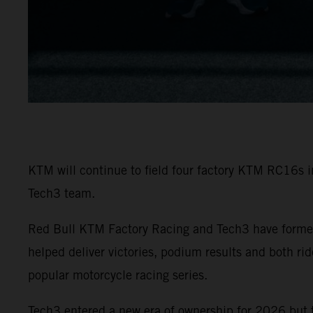
KTM will continue to field four factory KTM RC16s 
Tech3 team.
Red Bull KTM Factory Racing and Tech3 have formed
helped deliver victories, podium results and both r
popular motorcycle racing series.
Tech3 entered a new era of ownership for 2026 but 