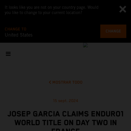
It looks like you are not on your country page. Would
you like to change to your current location?
CHANGE TO
CHANGE
United States
MOSTRAR TODO
15 sept. 2024
JOSEP GARCIA CLAIMS ENDURO1
WORLD TITLE ON DAY TWO IN