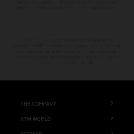
fábrica. Las imágenes e ilustraciones de los modelos de enduro
muestran el estado de competición y no la versión homologada.
El descuento indicado está disponible exclusivamente en
concesionarios KTM autorizados y participantes. Toda la información
es sin compromiso. Se reservan errores de impresión, composición,
mecanografía y otros errores. La información puede cambiarse en
cualquier momento sin previo aviso.
THE COMPANY
KTM WORLD