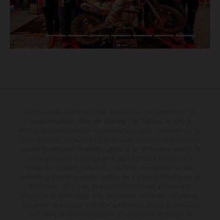
Determinadas características de los vehículos que aparecen en las
imágenes pueden variar con respecto a los modelos de serie, y
algunas imágenes muestran equipamiento opcional, disponible por un
coste adicional. Todos los datos relativos al contenido del suministro,
aspecto, prestaciones, medidas y pesos de los vehículos se ofrecen de
forma no vinculante y sin garantía alguna frente a confusiones o
errores de impresión, redacción o escritura; reservándose en todo
momento el derecho a realizar cambios en la presente información sin
aviso previo. En el caso de superficies revestidas, puede haber
diferencias de color debido a las desviaciones habituales del proceso.
Los valores de consumo indicados se refieren al estado de serie apto
para carretera de los vehículos en el momento de la entrega de