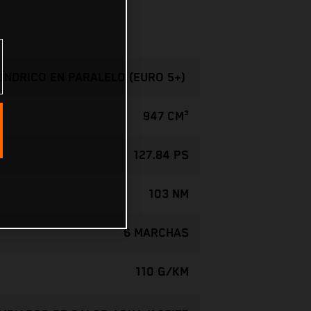
ILÍNDRICO EN PARALELO (EURO 5+)
947 CM³
127.84 PS
103 NM
6 MARCHAS
110 G/KM