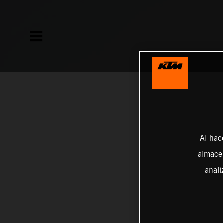
Al hac
almacen
anali