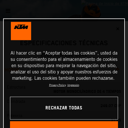
✕
ESPECIFICACIONES TÉCNICAS
Al hacer clic en “Aceptar todas las cookies”, usted da
2025 KTM 250 DUKE
su consentimiento para el almacenamiento de cookies
en su dispositivo para mejorar la navegación del sitio,
MOTOR
analizar el uso del sitio y apoyar nuestros esfuerzos de
marketing. Las cookies también pueden rechazarse.
Privacy Policy
Impresión
Estructura
MOTOR MONOCILÍNDRICO DE 4 TIEMPOS
Cilindrada
249.07 CM³
RECHAZAR TODAS
Potencia
31 PS