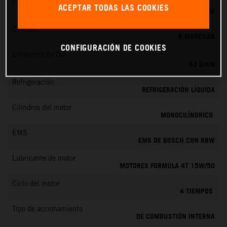
Par máximo
ACEPTAR TODAS LAS COOKIES
25 NM
Cambio
6 MARCHAS
CONFIGURACIÓN DE COOKIES
Emisiones de CO
2
63 G/KM
Refrigeración
REFRIGERACIÓN LÍQUIDA
Cilindros del motor
MONOCILÍNDRICO
EMS
EMS DE BOSCH CON RBW
Lubricante de motor
MOTOREX FORMULA 4T 15W/50
Ciclo del motor
4 TIEMPOS
Tipo de accionamiento
DE COMBUSTIÓN INTERNA