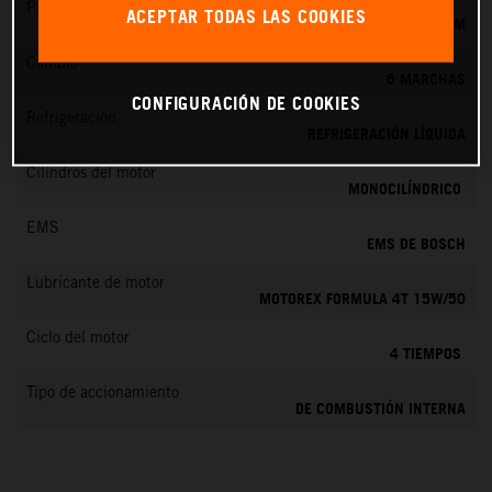
Par máximo
ACEPTAR TODAS LAS COOKIES
19.5 NM
Cambio
6 MARCHAS
CONFIGURACIÓN DE COOKIES
Refrigeración
REFRIGERACIÓN LÍQUIDA
Cilindros del motor
MONOCILÍNDRICO
EMS
EMS DE BOSCH
Lubricante de motor
MOTOREX FORMULA 4T 15W/50
Ciclo del motor
4 TIEMPOS
Tipo de accionamiento
DE COMBUSTIÓN INTERNA