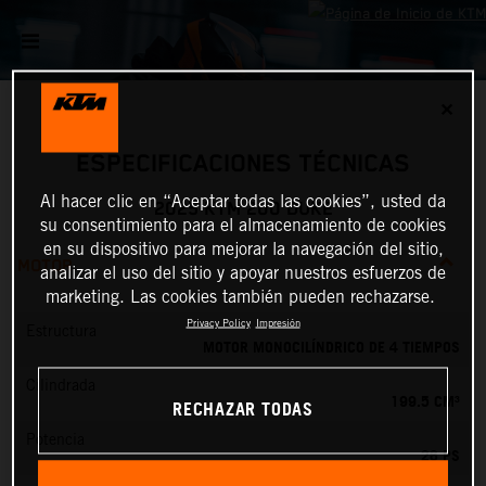
✕
ESPECIFICACIONES TÉCNICAS
Al hacer clic en “Aceptar todas las cookies”, usted da
2025 KTM 200 DUKE
su consentimiento para el almacenamiento de cookies
en su dispositivo para mejorar la navegación del sitio,
MOTOR
analizar el uso del sitio y apoyar nuestros esfuerzos de
marketing. Las cookies también pueden rechazarse.
Privacy Policy
Impresión
Estructura
MOTOR MONOCILÍNDRICO DE 4 TIEMPOS
Cilindrada
199.5 CM³
RECHAZAR TODAS
Potencia
26 PS