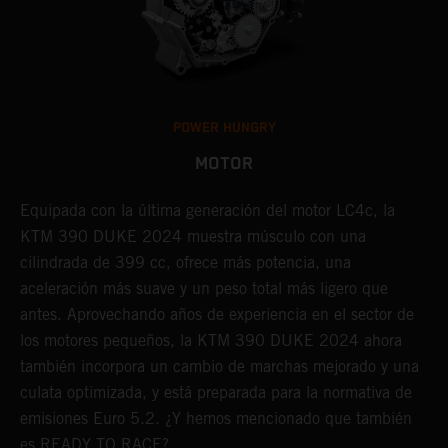
POWER HUNGRY
MOTOR
Equipada con la última generación del motor LC4c, la
L
KTM 390 DUKE 2024 muestra músculo con una
s
a
cilindrada de 399 cc, ofrece más potencia, una
a
aceleración más suave y un peso total más ligero que
m
antes. Aprovechando años de experiencia en el sector de
l
los motores pequeños, la KTM 390 DUKE 2024 ahora
e
también incorpora un cambio de marchas mejorado y una
s
culata optimizada, y está preparada para la normativa de
l
emisiones Euro 5.2. ¿Y hemos mencionado que también
es READY TO RACE?