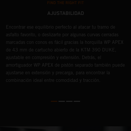
FIND THE RIGHT FIT
AJUSTABILIDAD
Encontrar ese equilibrio perfecto al atacar tu tramo de
T
asfalto favorito, o deslizarte por algunas curvas cerradas
2
c
marcadas con conos es fácil gracias la horquilla WP APEX
s
de 43 mm de cartucho abierto de la KTM 390 DUKE,
c
ajustable en compresión y extensión. Detrás, el
4
%
amortiguador WP APEX de pistón separado también puede
t
ajustarse en extensión y precarga, para encontrar la
c
combinación ideal entre comodidad y tracción.
m
f
r
s