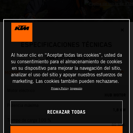
✕
ESPECIFICACIONES TÉCNICAS
Al hacer clic en “Aceptar todas las cookies”, usted da
2024 KTM SX-E 2
su consentimiento para el almacenamiento de cookies
en su dispositivo para mejorar la navegación del sitio,
MOTOR
analizar el uso del sitio y apoyar nuestros esfuerzos de
marketing. Las cookies también pueden rechazarse.
Privacy Policy
Impresión
Motor eléctrico
HUB MOTOR
Potencia máxima
1,8 KW
RECHAZAR TODAS
Tiempo de carga 100 %
60 MIN.