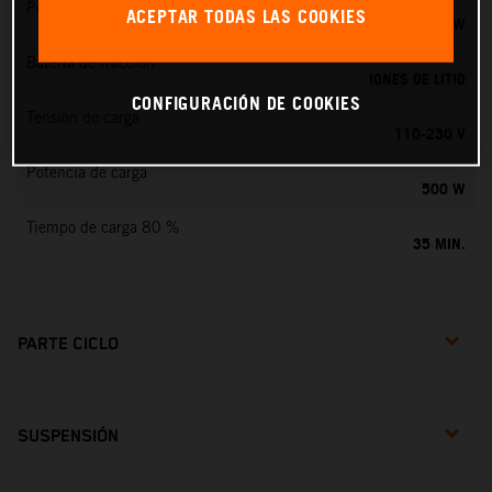
Potencia nominal
ACEPTAR TODAS LAS COOKIES
0,75 KW
Batería de tracción
IONES DE LITIO
CONFIGURACIÓN DE COOKIES
Tensión de carga
110-230 V
Potencia de carga
500 W
Tiempo de carga 80 %
35 MIN.
PARTE CICLO
SUSPENSIÓN