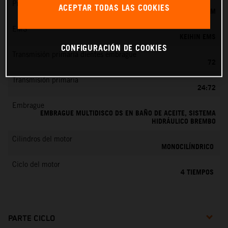
Preparación de la mezcla
ACEPTAR TODAS LAS COOKIES
KEIHIN EFI, TOBERA DE 44 MM
EMS
KEIHIN EMS
CONFIGURACIÓN DE COOKIES
Transmisión primaria dientes embrague
72
Transmisión primaria
24:72
Embrague
EMBRAGUE MULTIDISCO DS EN BAÑO DE ACEITE, SISTEMA
HIDRÁULICO BREMBO
Cilindros del motor
MONOCILÍNDRICO
Ciclo del motor
4 TIEMPOS
PARTE CICLO