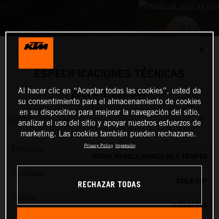
✕
ESPECIFICACIONES TÉCNICAS
Al hacer clic en “Aceptar todas las cookies”, usted da
2027 KTM 250 SX-F
su consentimiento para el almacenamiento de cookies
en su dispositivo para mejorar la navegación del sitio,
MOTOR
analizar el uso del sitio y apoyar nuestros esfuerzos de
marketing. Las cookies también pueden rechazarse.
Privacy Policy
Impresión
Estructura
MOTOR MONOCILÍNDRICO DE 4 TIEMPOS
Cilindrada
249.9 CM³
RECHAZAR TODAS
Cambio
5 MARCHAS