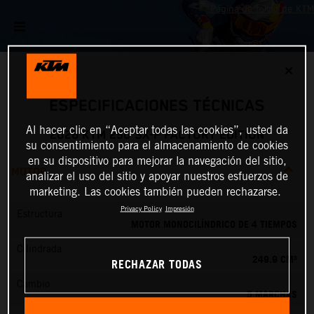
✕
ESPECIFICACIONES TÉCNICAS
Al hacer clic en “Aceptar todas las cookies”, usted da
2026 KTM 250 SX-F FACTORY EDITION
su consentimiento para el almacenamiento de cookies
en su dispositivo para mejorar la navegación del sitio,
MOTOR
analizar el uso del sitio y apoyar nuestros esfuerzos de
marketing. Las cookies también pueden rechazarse.
Privacy Policy
Impresión
Estructura
MOTOR MONOCILÍNDRICO DE 4 TIEMPOS
Cilindrada
249.9 CM³
RECHAZAR TODAS
Cambio
5 MARCHAS