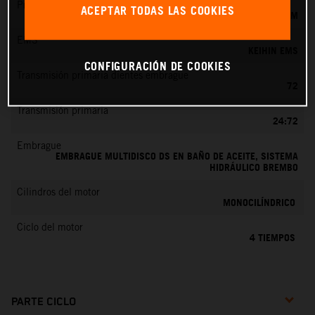
Preparación de la mezcla
ACEPTAR TODAS LAS COOKIES
KEIHIN EFI, TOBERA DE 44 MM
EMS
KEIHIN EMS
CONFIGURACIÓN DE COOKIES
Transmisión primaria dientes embrague
72
Transmisión primaria
24:72
Embrague
EMBRAGUE MULTIDISCO DS EN BAÑO DE ACEITE, SISTEMA
HIDRÁULICO BREMBO
Cilindros del motor
MONOCILÍNDRICO
Ciclo del motor
4 TIEMPOS
PARTE CICLO