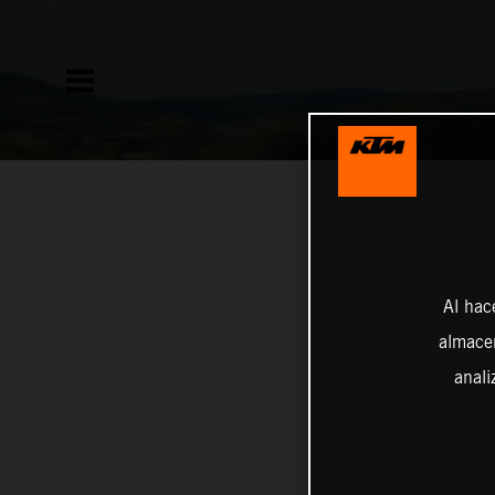
Al hac
almacen
anali