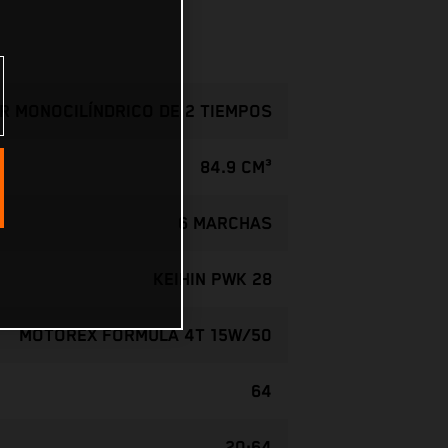
R MONOCILÍNDRICO DE 2 TIEMPOS
84.9 CM³
6 MARCHAS
KEIHIN PWK 28
MOTOREX FORMULA 4T 15W/50
64