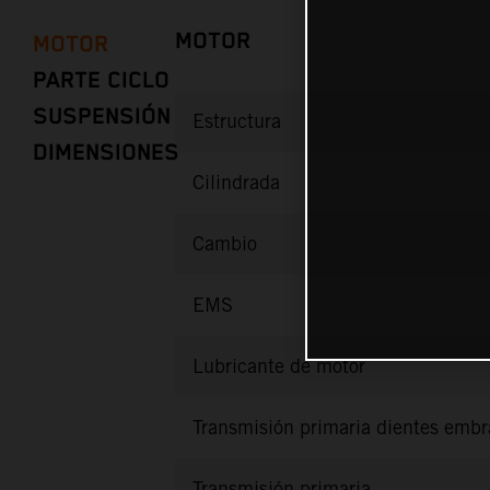
MOTOR
MOTOR
PARTE CICLO
SUSPENSIÓN
Estructura
DIMENSIONES
Cilindrada
Cambio
EMS
Lubricante de motor
Transmisión primaria dientes emb
Transmisión primaria