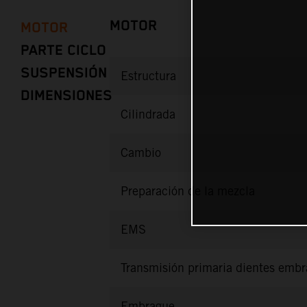
MOTOR
MOTOR
PARTE CICLO
SUSPENSIÓN
Estructura
DIMENSIONES
Cilindrada
Cambio
Preparación de la mezcla
EMS
Transmisión primaria dientes emb
Embrague