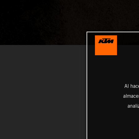
Al hac
almacen
anali