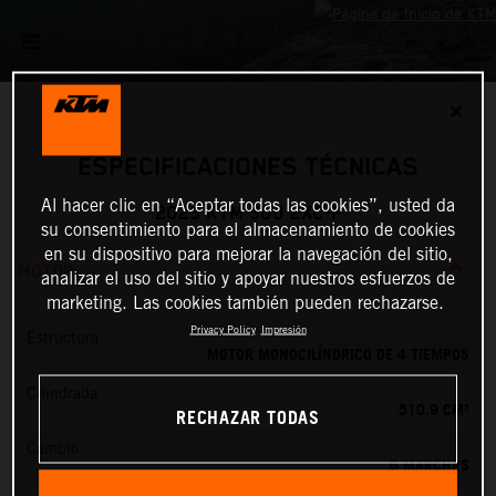
✕
ESPECIFICACIONES TÉCNICAS
Al hacer clic en “Aceptar todas las cookies”, usted da
2025 KTM 500 EXC-F
su consentimiento para el almacenamiento de cookies
en su dispositivo para mejorar la navegación del sitio,
MOTOR
analizar el uso del sitio y apoyar nuestros esfuerzos de
marketing. Las cookies también pueden rechazarse.
Privacy Policy
Impresión
Estructura
MOTOR MONOCILÍNDRICO DE 4 TIEMPOS
Cilindrada
510.9 CM³
RECHAZAR TODAS
Cambio
6 MARCHAS