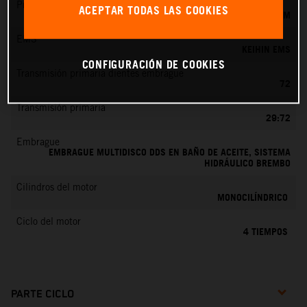
Preparación de la mezcla
ACEPTAR TODAS LAS COOKIES
KEIHIN EFI, TOBERA DE 42 MM
EMS
KEIHIN EMS
CONFIGURACIÓN DE COOKIES
Transmisión primaria dientes embrague
72
Transmisión primaria
29:72
Embrague
EMBRAGUE MULTIDISCO DDS EN BAÑO DE ACEITE, SISTEMA
HIDRÁULICO BREMBO
Cilindros del motor
MONOCILÍNDRICO
Ciclo del motor
4 TIEMPOS
PARTE CICLO