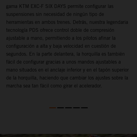
gama KTM EXC-F SIX DAYS permite configurar las
m
suspensiones sin necesidad de ningún tipo de
p
herramientas en ambos trenes. Detrás, nuestra legendaria
t
tecnología PDS ofrece control doble de compresión
m
ajustable a mano, permitiendo a los pilotos afinar la
a
configuración a alta y baja velocidad en cuestión de
f
segundos. En la parte delantera, la horquilla es también
d
fácil de configurar gracias a unos mandos ajustables a
T
mano situados en el anclaje inferior y en el tapón superior
s
de la horquilla, haciendo que cambiar los ajustes sobre la
s
marcha sea tan fácil como girar el acelerador.
a
m