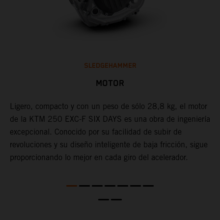
SLEDGEHAMMER
MOTOR
Ligero, compacto y con un peso de sólo 28,8 kg, el motor
L
de la KTM 250 EXC-F SIX DAYS es una obra de ingeniería
u
X
excepcional. Conocido por su facilidad de subir de
m
revoluciones y su diseño inteligente de baja fricción, sigue
f
proporcionando lo mejor en cada giro del acelerador.
f
e
a
c
e