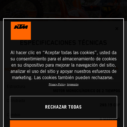
✕
ESPECIFICACIONES TÉCNICAS
Al hacer clic en “Aceptar todas las cookies”, usted da
2025 KTM 300 EXC SIX DAYS
su consentimiento para el almacenamiento de cookies
en su dispositivo para mejorar la navegación del sitio,
MOTOR
analizar el uso del sitio y apoyar nuestros esfuerzos de
marketing. Las cookies también pueden rechazarse.
Privacy Policy
Impresión
Estructura
MOTOR MONOCILÍNDRICO DE 2 TIEMPOS
Cilindrada
293.15 CM³
RECHAZAR TODAS
Cambio
6 MARCHAS