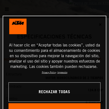
✕
ESPECIFICACIONES TÉCNICAS
Al hacer clic en “Aceptar todas las cookies”, usted da
2025 KTM 125 XC-W
su consentimiento para el almacenamiento de cookies
en su dispositivo para mejorar la navegación del sitio,
MOTOR
analizar el uso del sitio y apoyar nuestros esfuerzos de
marketing. Las cookies también pueden rechazarse.
Privacy Policy
Impresión
Estructura
MOTOR MONOCILÍNDRICO DE 2 TIEMPOS
Cilindrada
124.8 CM³
RECHAZAR TODAS
Cambio
6 MARCHAS