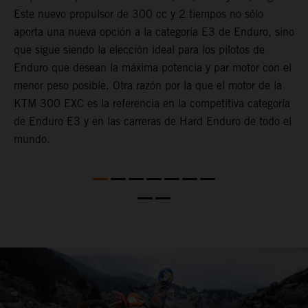
Este nuevo propulsor de 300 cc y 2 tiempos no sólo
O
s
aporta una nueva opción a la categoría E3 de Enduro, sino
d
que sigue siendo la elección ideal para los pilotos de
d
Enduro que desean la máxima potencia y par motor con el
u
menor peso posible. Otra razón por la que el motor de la
d
KTM 300 EXC es la referencia en la competitiva categoría
d
de Enduro E3 y en las carreras de Hard Enduro de todo el
t
mundo.
a
p
d
d