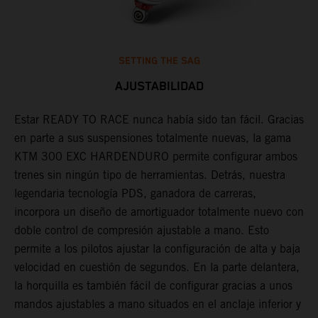
SETTING THE SAG
AJUSTABILIDAD
os
Estar READY TO RACE nunca había sido tan fácil. Gracias
D
en parte a sus suspensiones totalmente nuevas, la gama
d
KTM 300 EXC HARDENDURO permite configurar ambos
a
s
trenes sin ningún tipo de herramientas. Detrás, nuestra
d
legendaria tecnología PDS, ganadora de carreras,
U
incorpora un diseño de amortiguador totalmente nuevo con
l
doble control de compresión ajustable a mano. Esto
s
permite a los pilotos ajustar la configuración de alta y baja
T
velocidad en cuestión de segundos. En la parte delantera,
p
la horquilla es también fácil de configurar gracias a unos
f
mandos ajustables a mano situados en el anclaje inferior y
f