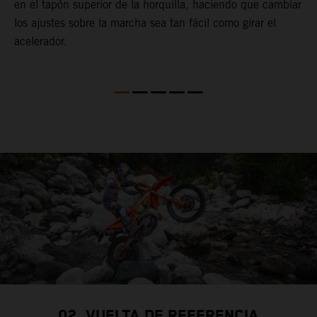
en el tapón superior de la horquilla, haciendo que cambiar
p
los ajustes sobre la marcha sea tan fácil como girar el
acelerador.
02. VUELTA DE REFERENCIA