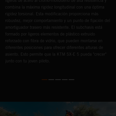
ligeros de acero al cromo-molibdeno de alta resistencia y
l
s,
combina la máxima rigidez longitudinal con una óptima
p
s
rigidez torsional. Esta modificación proporciona más
c
robustez, mejor comportamiento y un punto de fijación del
u
amortiguador trasero más resistente. El subchasis está
i
formado por ligeros elementos de plástico extruido
reforzado con fibra de vidrio, que pueden montarse en
diferentes posiciones para ofrecer diferentes alturas de
asiento. Esto permite que la KTM SX-E 5 pueda "crecer"
junto con tu joven piloto.