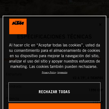
✕
ESPECIFICACIONES TÉCNICAS
Al hacer clic en “Aceptar todas las cookies”, usted da
2026 KTM 1390 SUPER ADVENTURE R
su consentimiento para el almacenamiento de cookies
en su dispositivo para mejorar la navegación del sitio,
MOTOR
analizar el uso del sitio y apoyar nuestros esfuerzos de
marketing. Las cookies también pueden rechazarse.
Privacy Policy
Impresión
Estructura
V2 A 75º, 4 TIEMPOS
Cilindrada
1350 CM³
RECHAZAR TODAS
Potencia
173 PS