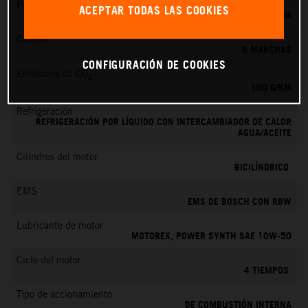
Par máximo
ACEPTAR TODAS LAS COOKIES
87 NM
Cambio
6 MARCHAS
CONFIGURACIÓN DE COOKIES
Emisiones de CO
2
100 G/KM
Refrigeración
REFRIGERACIÓN POR LÍQUIDO CON INTERCAMBIADOR DE CALOR
AGUA/ACEITE
Cilindros del motor
BICILÍNDRICO
EMS
EMS DE BOSCH CON RBW
Lubricante de motor
MOTOREX, POWER SYNTH SAE 10W-50
Ciclo del motor
4 TIEMPOS
Tipo de accionamiento
DE COMBUSTIÓN INTERNA