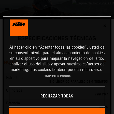
✕
ESPECIFICACIONES TÉCNICAS
Al hacer clic en “Aceptar todas las cookies”, usted da
2025 KTM 790 ADVENTURE
su consentimiento para el almacenamiento de cookies
en su dispositivo para mejorar la navegación del sitio,
MOTOR
analizar el uso del sitio y apoyar nuestros esfuerzos de
marketing. Las cookies también pueden rechazarse.
Privacy Policy
Impresión
Estructura
BICILÍNDRICO PARALELO DE 4 TIEMPOS
Cilindrada
799 CM³
RECHAZAR TODAS
Potencia
95 PS