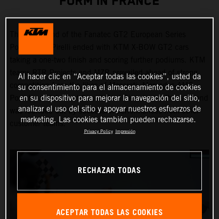
FORM IN FRANCE
The first round of the Fanatec GT2 European Series
Powered by Pirelli ended with KTM X-BOW GT2 cars
taking a one-two finish and scoring further podiums. KTM
teams RTR Projects and MZR prevailed ahead of strong
Al hacer clic en “Aceptar todas las cookies”, usted da
competition from the likes of Maserati, Mercedes-AMG,
su consentimiento para el almacenamiento de cookies
en su dispositivo para mejorar la navegación del sitio,
Porsche and Audi at Circuit Paul Ricard, and the weekend
analizar el uso del sitio y apoyar nuestros esfuerzos de
was rounded out by successful performances from other
marketing. Las cookies también pueden rechazarse.
customer teams.
Privacy Policy
Impresión
RECHAZAR TODAS
ACEPTAR TODAS LAS COOKIES