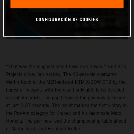
CONFIGURACIÓN DE COOKIES
“That was the toughest race I have ever driven,” said RTR
Projects driver Jan Krabec. The 40-year-old overcame
Martin Koch in the MZR-entered KTM X-BOW GT2 by the
barest of margins, with the result only able to be decided
in a photo finish. The gap between the pair was measured
at just 0.07 seconds. The result marked the first victory in
the Pro-Am category for Krabec and his teammate Mato
Homola. The pair now lead the championship table ahead
of Martin Koch and Reinhard Kofler.