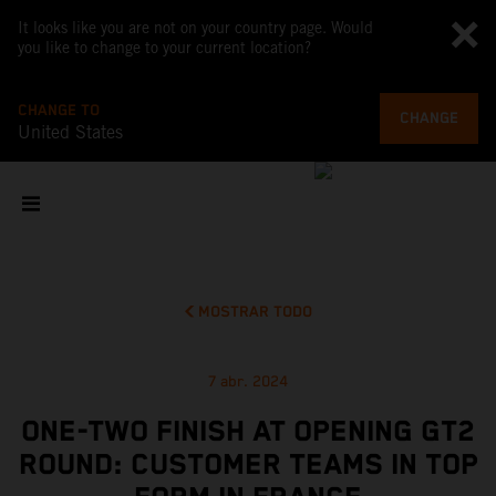
It looks like you are not on your country page. Would
you like to change to your current location?
CHANGE TO
CHANGE
United States
MOSTRAR TODO
7 abr. 2024
ONE-TWO FINISH AT OPENING GT2
ROUND: CUSTOMER TEAMS IN TOP