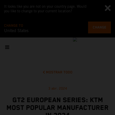
It looks like you are not on your country page. Would
you like to change to your current location?
CHANGE TO
CHANGE
United States
MOSTRAR TODO
3 abr. 2024
GT2 EUROPEAN SERIES: KTM
MOST POPULAR MANUFACTURER