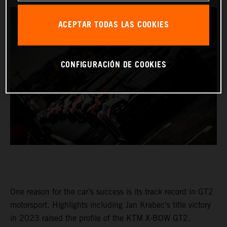
ACEPTAR TODAS LAS COOKIES
CONFIGURACIÓN DE COOKIES
One reason for the car’s success is its track record in GT2
motorsport. Highlights including Jan Krabec’s title victory
in 2023 raised the profile of the KTM X-BOW GT2.