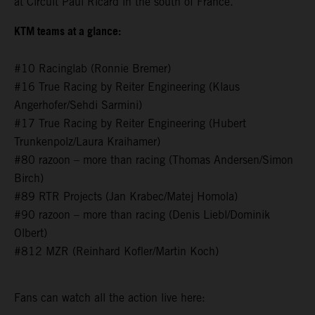
at Circuit Paul Ricard in the south of France.
KTM teams at a glance:
#10 Racinglab (Ronnie Bremer)
#16 True Racing by Reiter Engineering (Klaus
Angerhofer/Sehdi Sarmini)
#17 True Racing by Reiter Engineering (Hubert
Trunkenpolz/Laura Kraihamer)
#80 razoon – more than racing (Thomas Andersen/Simon
Birch)
#89 RTR Projects (Jan Krabec/Matej Homola)
#90 razoon – more than racing (Denis Liebl/Dominik
Olbert)
#812 MZR (Reinhard Kofler/Martin Koch)
Fans can watch all the action live here: