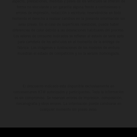
aspecto, prestaciones, medidas y pesos de los vehículos se ofrecen de
forma no vinculante y sin garantía alguna frente a confusiones o
errores de impresión, redacción o escritura; reservándose en todo
momento el derecho a realizar cambios en la presente información sin
aviso previo. En el caso de superficies revestidas, puede haber
diferencias de color debido a las desviaciones habituales del proceso.
Los valores de consumo indicados se refieren al estado de serie apto
para carretera de los vehículos en el momento de la entrega de
fábrica. Las imágenes e ilustraciones de los modelos de enduro
muestran el estado de competición y no la versión homologada.
El descuento indicado está disponible exclusivamente en
concesionarios KTM autorizados y participantes. Toda la información
es sin compromiso. Se reservan errores de impresión, composición,
mecanografía y otros errores. La información puede cambiarse en
cualquier momento sin previo aviso.