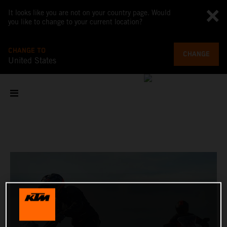
It looks like you are not on your country page. Would
you like to change to your current location?
CHANGE TO
CHANGE
United States