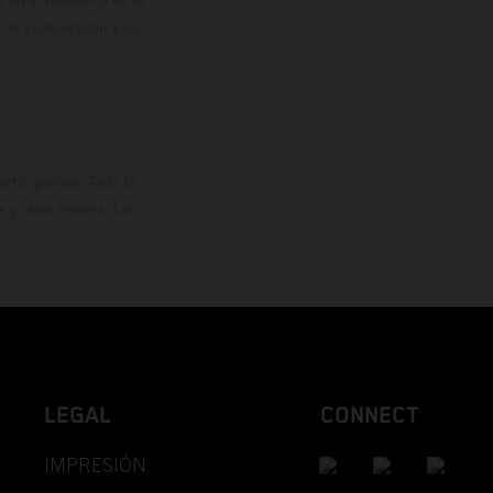
os en el momento de la
o de competición y no
rticipantes. Toda la
y otros errores. La
LEGAL
CONNECT
IMPRESIÓN