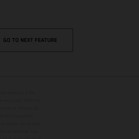
GO TO NEXT FEATURE
con respecto a los
 adicional. Todos los
hículos se ofrecen de
cción o escritura;
so previo. En el caso
les del proceso. Los