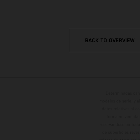
BACK TO OVERVIEW
Determinadas cara
modelos de serie, y 
datos relativos al c
forma no vinculan
reservándose en todo
de superficies reve