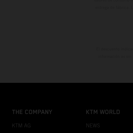
valores de consumo in
entrega de fábrica. 
El descuento indica
información es sin
THE COMPANY
KTM WORLD
KTM AG
NEWS