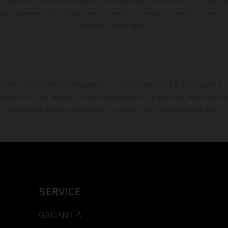
dicados se refieren al estado de serie apto para carretera de los vehícul
Las imágenes e ilustraciones de los modelos de enduro muestran el estad
la versión homologada.
do está disponible exclusivamente en concesionarios KTM autorizados y pa
 compromiso. Se reservan errores de impresión, composición, mecanografía 
información puede cambiarse en cualquier momento sin previo aviso.
SERVICE
GARANTÍA