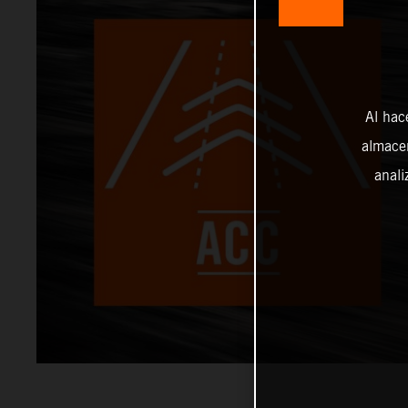
Al hac
almacen
anali