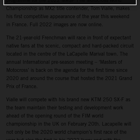
programme for the 2022 MXGP FIM Motocross World
Championship as MX2 title contender, Tom Vialle, makes
his first competitive appearance of the year this weekend
in France. Full 2022 images are now online.
The 21-year-old Frenchman will race in front of expectant
native fans at the scenic, compact and hard-packed circuit
located in the centre of the LaCapelle Marival town. The
annual International pre-season meeting – ‘Masters of
Motocross’ is back on the agenda for the first time since
2020 and around the course that hosted the 2021 Grand
Prix of France.
Vialle will compete with his brand new KTM 250 SX-F as
the team maintain their testing and development work
ahead of the opening round of the FIM world
championship in the UK on February 20th. Lacapelle will
not only be the 2020 world champion’s first race of the