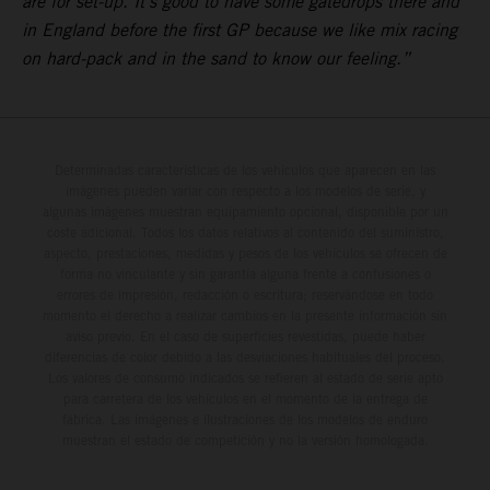
are for set-up. It’s good to have some gatedrops there and
in England before the first GP because we like mix racing
on hard-pack and in the sand to know our feeling.”
Determinadas características de los vehículos que aparecen en las
imágenes pueden variar con respecto a los modelos de serie, y
algunas imágenes muestran equipamiento opcional, disponible por un
coste adicional. Todos los datos relativos al contenido del suministro,
aspecto, prestaciones, medidas y pesos de los vehículos se ofrecen de
forma no vinculante y sin garantía alguna frente a confusiones o
errores de impresión, redacción o escritura; reservándose en todo
momento el derecho a realizar cambios en la presente información sin
aviso previo. En el caso de superficies revestidas, puede haber
diferencias de color debido a las desviaciones habituales del proceso.
Los valores de consumo indicados se refieren al estado de serie apto
para carretera de los vehículos en el momento de la entrega de
fábrica. Las imágenes e ilustraciones de los modelos de enduro
muestran el estado de competición y no la versión homologada.