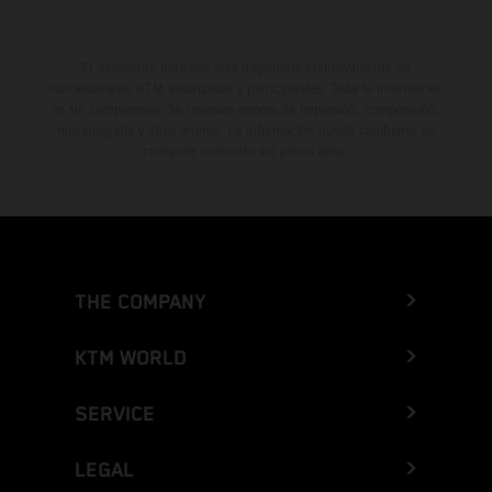
El descuento indicado está disponible exclusivamente en
concesionarios KTM autorizados y participantes. Toda la información
es sin compromiso. Se reservan errores de impresión, composición,
mecanografía y otros errores. La información puede cambiarse en
cualquier momento sin previo aviso.
THE COMPANY
KTM WORLD
SERVICE
LEGAL