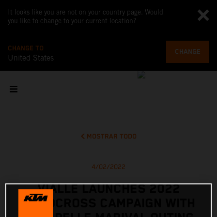
It looks like you are not on your country page. Would
you like to change to your current location?
CHANGE TO
CHANGE
United States
MOSTRAR TODO
4/02/2022
VIALLE LAUNCHES 2022
MOTOCROSS CAMPAIGN WITH