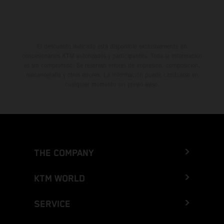
El descuento indicado está disponible exclusivamente en
concesionarios KTM autorizados y participantes. Toda la información
es sin compromiso. Se reservan errores de impresión, composición,
mecanografía y otros errores. La información puede cambiarse en
cualquier momento sin previo aviso.
THE COMPANY
KTM WORLD
SERVICE