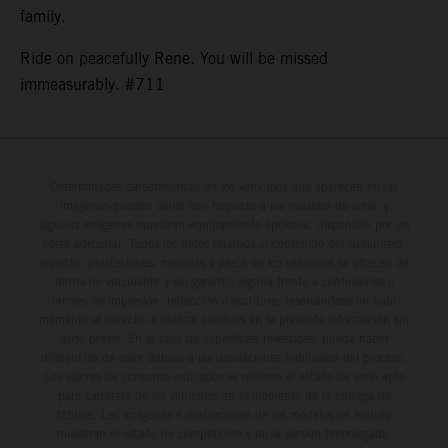
family.
Ride on peacefully Rene. You will be missed
immeasurably. #711
Determinadas características de los vehículos que aparecen en las
imágenes pueden variar con respecto a los modelos de serie, y
algunas imágenes muestran equipamiento opcional, disponible por un
coste adicional. Todos los datos relativos al contenido del suministro,
aspecto, prestaciones, medidas y pesos de los vehículos se ofrecen de
forma no vinculante y sin garantía alguna frente a confusiones o
errores de impresión, redacción o escritura; reservándose en todo
momento el derecho a realizar cambios en la presente información sin
aviso previo. En el caso de superficies revestidas, puede haber
diferencias de color debido a las desviaciones habituales del proceso.
Los valores de consumo indicados se refieren al estado de serie apto
para carretera de los vehículos en el momento de la entrega de
fábrica. Las imágenes e ilustraciones de los modelos de enduro
muestran el estado de competición y no la versión homologada.