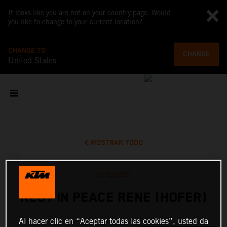
It looks like you are not on your country page. Would
you like to change to your current location?
CHANGE TO
CHANGE
United States
MOSTRAR TODO
5/12/2021
REST IN PEACE RENE (HOFER)
Al hacer clic en “Aceptar todas las cookies”, usted da