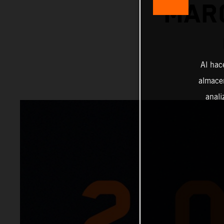
MAR
Al hac
almacen
anali