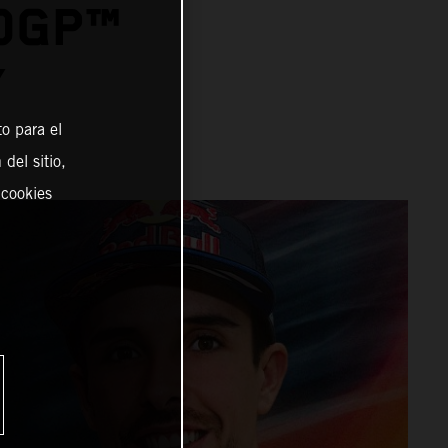
OGP™
Y
o para el
del sitio,
 cookies