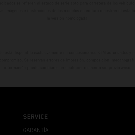
dicados se refieren al estado de serie apto para carretera de los vehícul
Las imágenes e ilustraciones de los modelos de enduro muestran el estad
la versión homologada.
do está disponible exclusivamente en concesionarios KTM autorizados y pa
 compromiso. Se reservan errores de impresión, composición, mecanografía 
información puede cambiarse en cualquier momento sin previo aviso.
SERVICE
GARANTÍA