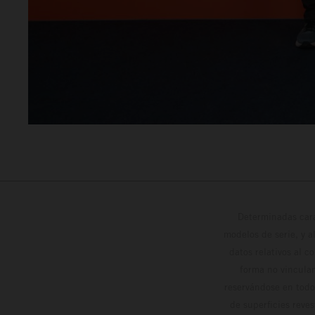
Determinadas cara
modelos de serie, y 
datos relativos al c
forma no vinculan
reservándose en todo
de superficies reve