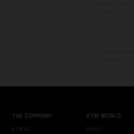
valores de consumo in
entrega de fábrica. 
El descuento indica
información es sin
THE COMPANY
KTM WORLD
KTM AG
NEWS