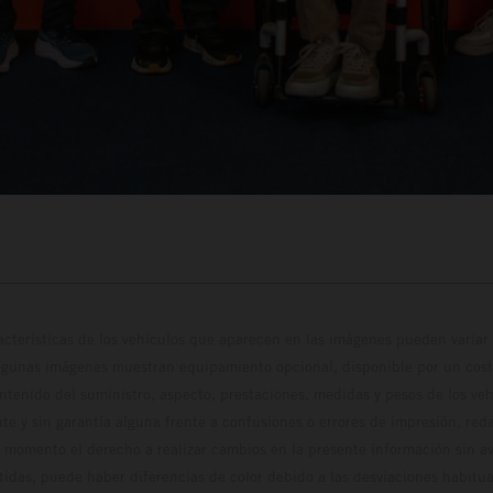
cterísticas de los vehículos que aparecen en las imágenes pueden variar 
algunas imágenes muestran equipamiento opcional, disponible por un coste
ontenido del suministro, aspecto, prestaciones, medidas y pesos de los ve
te y sin garantía alguna frente a confusiones o errores de impresión, reda
 momento el derecho a realizar cambios en la presente información sin avi
stidas, puede haber diferencias de color debido a las desviaciones habitua