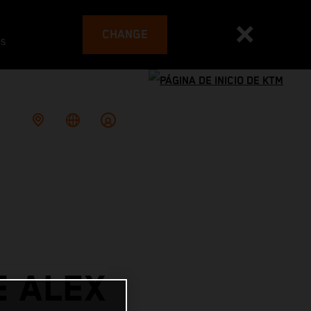
CHANGE
es
E ALEX