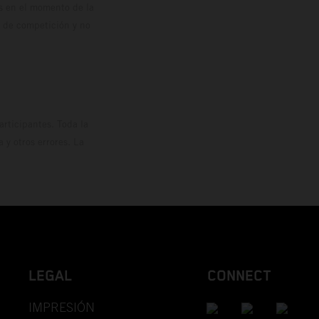
os en el momento de la
o de competición y no
rticipantes. Toda la
y otros errores. La
LEGAL
CONNECT
IMPRESIÓN