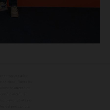
con respecto a los
 adicional. Todos los
hículos se ofrecen de
cción o escritura;
so previo. En el caso
les del proceso. Los