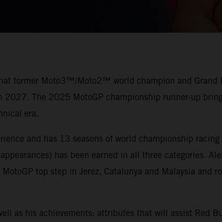
 that former Moto3™/Moto2™ world champion and Grand Prix
rom 2027. The 2025 MotoGP championship runner-up brings 
nical era.
erience and has 13 seasons of world championship racing 
 appearances) has been earned in all three categories. Al
otoGP top step in Jerez, Catalunya and Malaysia and ros
ell as his achievements: attributes that will assist Red 