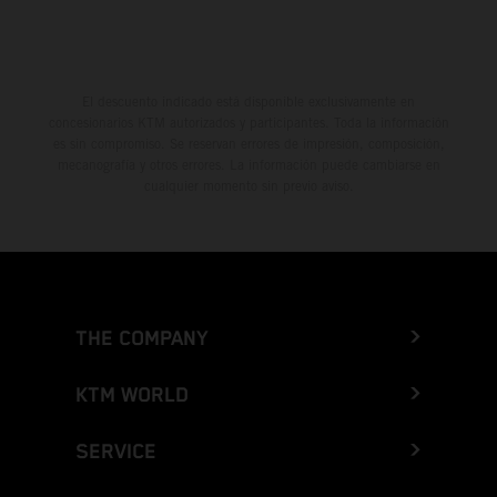
El descuento indicado está disponible exclusivamente en
concesionarios KTM autorizados y participantes. Toda la información
es sin compromiso. Se reservan errores de impresión, composición,
mecanografía y otros errores. La información puede cambiarse en
cualquier momento sin previo aviso.
THE COMPANY
KTM WORLD
SERVICE