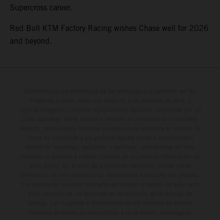
Supercross career.
Red Bull KTM Factory Racing wishes Chase well for 2026
and beyond.
Determinadas características de los vehículos que aparecen en las
imágenes pueden variar con respecto a los modelos de serie, y
algunas imágenes muestran equipamiento opcional, disponible por un
coste adicional. Todos los datos relativos al contenido del suministro,
aspecto, prestaciones, medidas y pesos de los vehículos se ofrecen de
forma no vinculante y sin garantía alguna frente a confusiones o
errores de impresión, redacción o escritura; reservándose en todo
momento el derecho a realizar cambios en la presente información sin
aviso previo. En el caso de superficies revestidas, puede haber
diferencias de color debido a las desviaciones habituales del proceso.
Los valores de consumo indicados se refieren al estado de serie apto
para carretera de los vehículos en el momento de la entrega de
fábrica. Las imágenes e ilustraciones de los modelos de enduro
muestran el estado de competición y no la versión homologada.