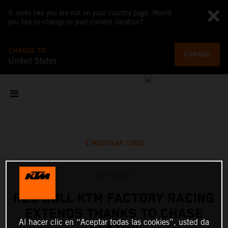
It looks like you are not on your country page. Would
you like to change to your current location?
CHANGE TO
CHANGE
United States
MOSTRAR TODO
15/10/2025
RED BULL KTM FACTORY RACING
EXTENDS THANKS TO CHASE
Al hacer clic en “Aceptar todas las cookies”, usted da