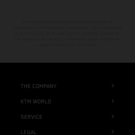
El descuento indicado está disponible exclusivamente en
concesionarios KTM autorizados y participantes. Toda la información
es sin compromiso. Se reservan errores de impresión, composición,
mecanografía y otros errores. La información puede cambiarse en
cualquier momento sin previo aviso.
THE COMPANY
KTM WORLD
SERVICE
LEGAL