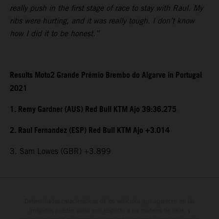
really push in the first stage of race to stay with Raul. My
ribs were hurting, and it was really tough. I don’t know
how I did it to be honest.”
Results Moto2 Grande Prémio Brembo do Algarve in Portugal
2021
1. Remy Gardner (AUS) Red Bull KTM Ajo 39:36.275
2. Raul Fernandez (ESP) Red Bull KTM Ajo +3.014
3. Sam Lowes (GBR) +3.899
Determinadas características de los vehículos que aparecen en las
imágenes pueden variar con respecto a los modelos de serie, y