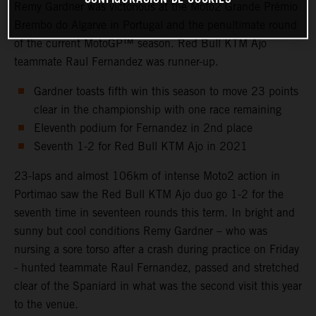
Remy Gardner was victorious at the Moto2 Grande Prémio
Brembo do Algarve in Portugal and the penultimate round
of the current MotoGP™ season. Red Bull KTM Ajo
teammate Raul Fernandez was runner-up.
Gardner toasts fifth win this season to move 23 points
clear in the championship with one race remaining
Eleventh podium for Fernandez in 2nd place
Seventh 1-2 for Red Bull KTM Ajo in 2021
23-laps and almost 106km of intense Moto2 action in
Portimao saw the Red Bull KTM Ajo duo go 1-2 for the
seventh time in seventeen rounds this term. In bright and
sunny but cool conditions Remy Gardner – who was
nursing a sore torso after a crash during practice on Friday
- hunted teammate Raul Fernandez, passed and stretched
clear of the Spaniard in what was the second visit this year
to the venue.