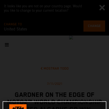
It looks like you are not on your country page. Would
you like to change to your current location?
CHANGE TO
CHANGE
United States
MOSTRAR TODO
7/11/2021
GARDNER ON THE EDGE OF
MOTO2™ WORLD CHAMPIONSHIP