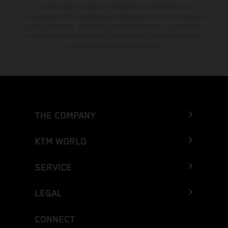
El descuento indicado está disponible exclusivamente en
concesionarios KTM autorizados y participantes. Toda la información
es sin compromiso. Se reservan errores de impresión, composición,
mecanografía y otros errores. La información puede cambiarse en
cualquier momento sin previo aviso.
THE COMPANY
KTM WORLD
SERVICE
LEGAL
CONNECT